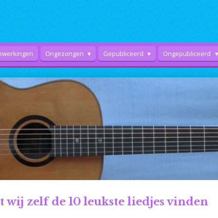
ewerkingen
Ongezongen
Gepubliceerd
Ongepubliceerd
 wij zelf de 10 leukste liedjes vinden