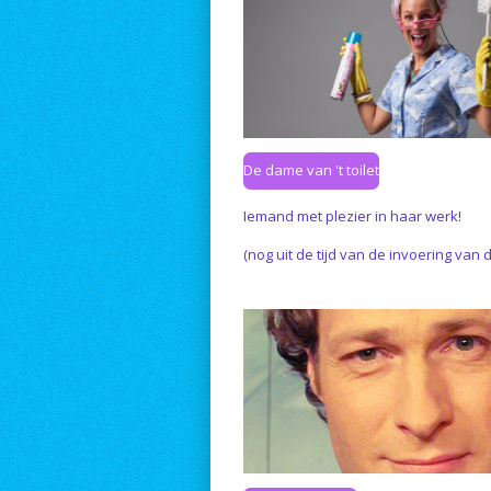
De dame van 't toilet
Iemand met plezier in haar werk!
(nog uit de tijd van de invoering van d