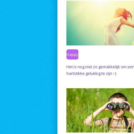
Happy
Het is nog niet zo gemakkelijk om ee
hartstikke gelukkig te zijn :-)