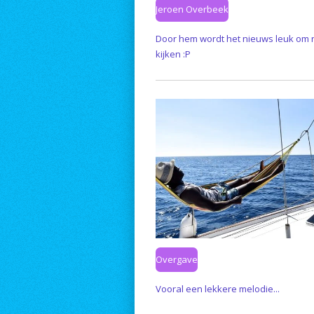
Jeroen Overbeek
Door hem wordt het nieuws leuk om 
kijken :P
Overgave
Vooral een lekkere melodie...