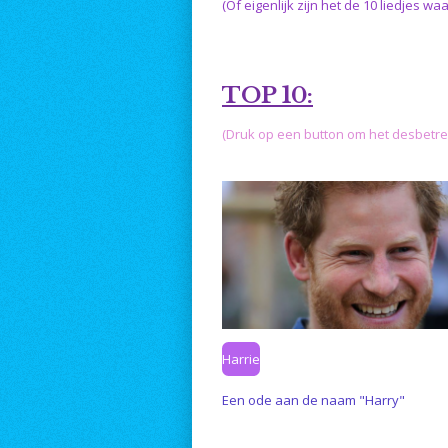
(Of eigenlijk zijn het de 10 liedjes 
TOP 10:
(Druk op een button om het desbetref
Harrie
Een ode aan de naam "Harry"