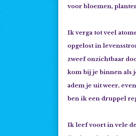
voor bloemen, planten
Ik verga tot veel atom
opgelost in levensstr
zweef onzichtbaar doo
kom bij je binnen als 
adem je uit weer, even
ben ik een druppel r
Ik leef voort in vele d