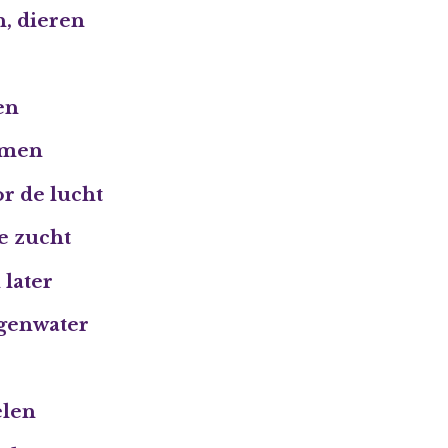
, dieren
en
omen
r de lucht
je zucht
 later
egenwater
elen