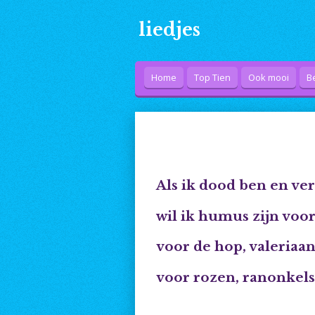
Ga
liedjes
direct
naar
de
hoofdinhoud
Home
Top Tien
Ook mooi
B
Als ik dood ben en ve
wil ik humus zijn voo
voor de hop, valeriaa
voor rozen, ranonkels