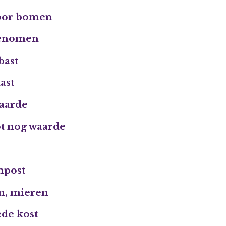
voor bomen
genomen
bast
last
 aarde
ot nog waarde
mpost
n, mieren
ede kost