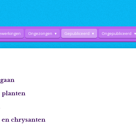
ewerkingen
Ongezongen
Gepubliceerd
Ongepubliceerd
rgaan
r planten
n
 en chrysanten