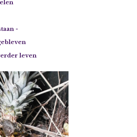
velen
taan -
 gebleven
 verder leven