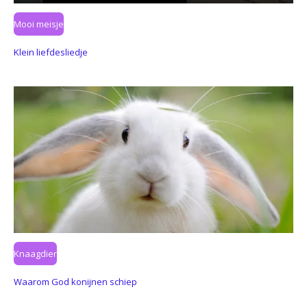
Mooi meisje
Klein liefdesliedje
Knaagdier
Waarom God konijnen schiep